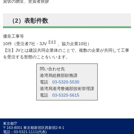
賞状の贈呈、受賞者挨拶
（2）表彰件数
優良工事等
【注】
10件（受注者7社・3JV
、協力企業10社）
【注】JVとは建設共同企業体のことで、複数の企業が共同して工事
を受注する形態のことをいいます。
問い合わせ先
港湾局総務部財務課
電話
03-5320-5530
港湾局港湾整備部技術管理課
電話
03-5320-5615
東京都庁
〒163-8001 東京都新宿区西新宿2-8-1
電話：03-5321-1111(代表)