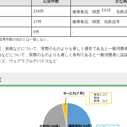
広告件数
主な商
【注3】
216件
健康食品、雑貨
、化粧
17件
健康食品、雑貨、化粧品等
0件
-
指導件数の合計とは一致しない。
質、規格などについて、実際のものよりも著しく優良であると一般消費
格などについて、実際のものよりも著しく有利であると一般消費者に誤
ッズ、ウェアラブルデバイスなど
数