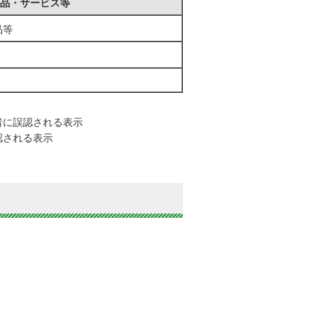
品・サービス等
品等
者に誤認される表示
認される表示