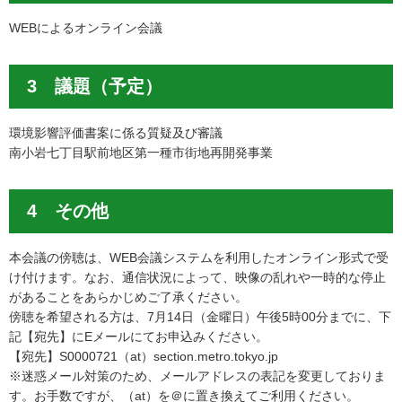
WEBによるオンライン会議
3 議題（予定）
環境影響評価書案に係る質疑及び審議
南小岩七丁目駅前地区第一種市街地再開発事業
4 その他
本会議の傍聴は、WEB会議システムを利用したオンライン形式で受
け付けます。なお、通信状況によって、映像の乱れや一時的な停止
があることをあらかじめご了承ください。
傍聴を希望される方は、7月14日（金曜日）午後5時00分までに、下
記【宛先】にEメールにてお申込みください。
【宛先】S0000721（at）section.metro.tokyo.jp
※迷惑メール対策のため、メールアドレスの表記を変更しておりま
す。お手数ですが、（at）を＠に置き換えてご利用ください。