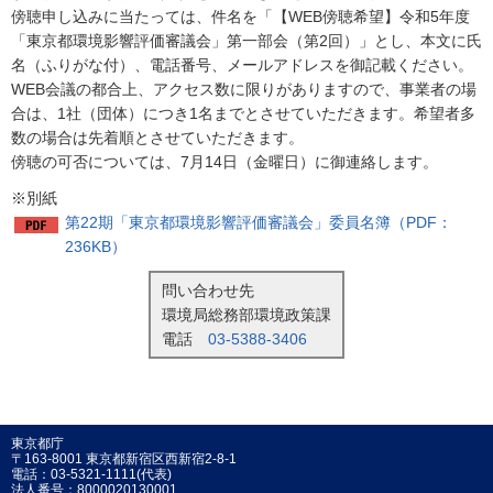
傍聴申し込みに当たっては、件名を「【WEB傍聴希望】令和5年度
「東京都環境影響評価審議会」第一部会（第2回）」とし、本文に氏
名（ふりがな付）、電話番号、メールアドレスを御記載ください。
WEB会議の都合上、アクセス数に限りがありますので、事業者の場
合は、1社（団体）につき1名までとさせていただきます。希望者多
数の場合は先着順とさせていただきます。
傍聴の可否については、7月14日（金曜日）に御連絡します。
※別紙
第22期「東京都環境影響評価審議会」委員名簿（PDF：
236KB）
問い合わせ先
環境局総務部環境政策課
電話
03-5388-3406
東京都庁
〒163-8001 東京都新宿区西新宿2-8-1
電話：03-5321-1111(代表)
法人番号：8000020130001