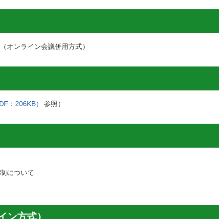
7（オンライン会議併用方式）
DF：206KB）
参照）
体制について
イン方式）