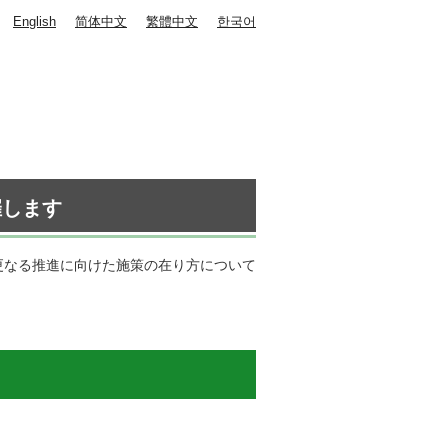
English
简体中文
繁體中文
한국어
催します
更なる推進に向けた施策の在り方について