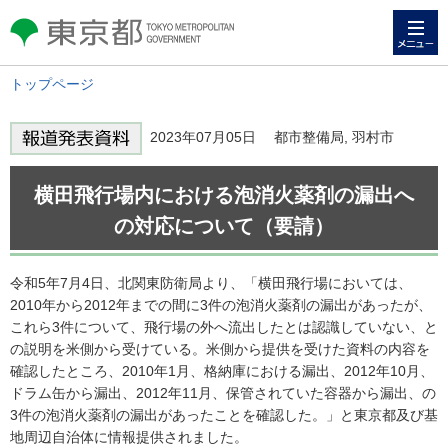
メニュー
東京都 TOKYO METROPOLITAN
GOVERNMENT
トップページ
2023年07月05日 都市整備局, 羽村市
横田飛行場内における泡消火薬剤の漏出へ
の対応について（要請）
令和5年7月4日、北関東防衛局より、「横田飛行場においては、
2010年から2012年までの間に3件の泡消火薬剤の漏出があったが、
これら3件について、飛行場の外へ流出したとは認識していない、と
の説明を米側から受けている。米側から提供を受けた資料の内容を
確認したところ、2010年1月、格納庫における漏出、2012年10月、
ドラム缶から漏出、2012年11月、保管されていた容器から漏出、の
3件の泡消火薬剤の漏出があったことを確認した。」と東京都及び基
地周辺自治体に情報提供されました。