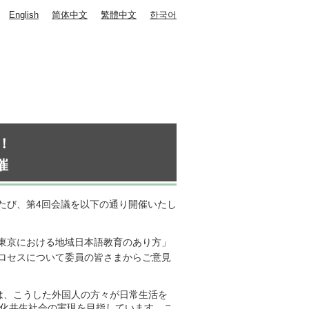
English
简体中文
繁體中文
한국어
！
催
たび、第4回会議を以下の通り開催いたし
東京における地域日本語教育のあり方」
ロセスについて委員の皆さまからご意見
都は、こうした外国人の方々が日常生活を
化共生社会の実現を目指しています。こ