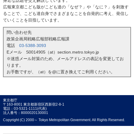
身近な話題を交え解説しています。
広報東京都こども版がこども達の「なぜ？」や「なに？」を刺激す
ることで、こども達自身でさまざまなことを自発的に考え、発信し
ていくことを目指しています。
問い合わせ先
政策企画局戦略広報部戦略広報課
電話
03-5388-3093
Eメール S0014905（at）section.metro.tokyo.jp
※迷惑メール対策のため、メールアドレスの表記を変更してお
ります。
お手数ですが、（at）を@に置き換えてご利用ください。
東京都庁
〒163-8001 東京都新宿区西新宿2-8-1
電話：03-5321-1111(代表)
法人番号：8000020130001
Copyright (C) 2000～ Tokyo Metropolitan Government. All Rights Reserved.