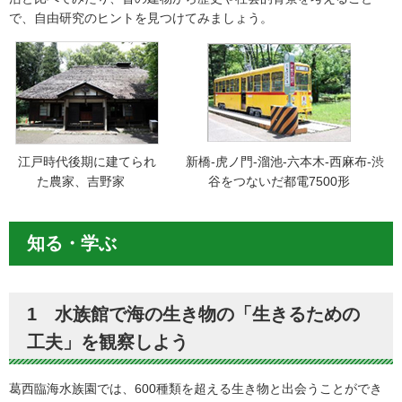
で、自由研究のヒントを見つけてみましょう。
江戸時代後期に建てられ
新橋-虎ノ門-溜池-六本木-西麻布-渋
た農家、吉野家
谷をつないだ都電7500形
知る・学ぶ
1 水族館で海の生き物の「生きるための
工夫」を観察しよう
葛西臨海水族園では、600種類を超える生き物と出会うことができ