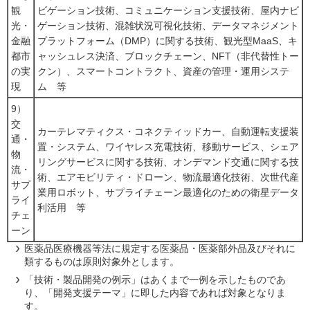
観
ビゲーション技術、コミュニケーション支援技術、屋内ナビ
光・
ゲーション技術、混雑状況可視化技術、データマネジメント
金融
プラットフォーム（DMP）に関する技術、観光型MaaS、キ
都市
ャッシュレス決済、ブロックチェーン、NFT（非代替性トー
の実
クン）、スマートコントラクト、資産の管理・運用システ
現
ム 等
9）
交
カーテレマティクス・コネクティッドカー、自動運転支援装
通・
置・システム、ワイヤレス充電技術、移動サービス、シェア
物
リングサービスに関する技術、オンデマンド交通に関する技
流・
術、エアモビリティ・ドローン、物流最適化技術、次世代産
サプ
業用ロボット、サプライチェーン最適化のための衛星データ
ライ
利活用 等
チェ
ーン
医薬品医療機器等法に規定する医薬品・医薬部外品及びそれに
類するものは原則対象外とします。
「技術・製品開発の例示」はあくまで一例を示したものであ
り、「開発支援テーマ」に即した内容であれば対象となりま
す。