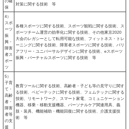
の確
対策に関する技術 等
保
4）
スポ
各種スポーツに関する技術、スポーツ観戦に関する技術、ス
ーツ
ポーツチーム運営の効率化に関する技術、その他東京2020
振
大会のレガシーとして転用可能な技術、フィットネス・トレ
興・
ーニングに関する技術、障害者スポーツに関する技術、バリ
障害
アフリー・ユニバーサルデザインに関する技術、eスポーツ
者ス
振興・バーチャルスポーツに関する技術 等
ポー
ツ
5）
子育
教育ツールに関する技術、高齢者・子ども等の見守りに関す
て・
る技術、ベビーテックに関する技術、フェムテックに関する
高齢
技術、リモートワーク、スマート家電、コミュニケーション
者・
機器、移乗・移動支援機器、パーソナルケア関連用具、義
障害
肢・装具、機能補助・機能回復に関する技術、介護支援技
者等
術 等
の支
援