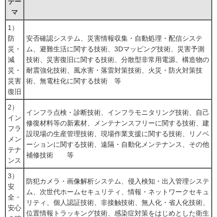
テー
マ
1）
防
安否確認システム、災害情報収集・自動処理・配信システ
災・
ム、避難生活に関する技術、3Dマッピング技術、災害予測
減
技術、災害復旧に関する技術、分散型非常用電源、構造物の
災・
耐震強化技術、風水害・落雷対策技術、火災・防火対策技
災害
術、無電柱化に関する技術 等
復旧
2）
インフラ点検・診断技術、インフラモニタリング技術、自己
イン
修復材料等の新素材、メンテナンスフリーに関する技術、建
フラ
設現場の生産管理技術、現場作業支援に関する技術、リノベ
メン
ーションに関する技術、遠隔・自動化メンテナンス、その他
テナ
補修技術 等
ンス
3）
防犯カメラ・画像解析システム、侵入検知・出入管理システ
安
ム、次世代ホームセキュリティ、情報・ネットワークセキュ
全・
リティ、個人認証技術、非接触技術、無人化・省人化技術、
安心
位置情報トラッキング技術、感染症対策をはじめとした衛生