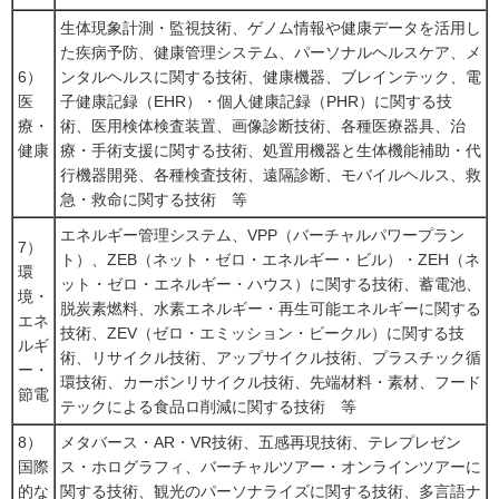
生体現象計測・監視技術、ゲノム情報や健康データを活用し
た疾病予防、健康管理システム、パーソナルヘルスケア、メ
6）
ンタルヘルスに関する技術、健康機器、ブレインテック、電
医
子健康記録（EHR）・個人健康記録（PHR）に関する技
療・
術、医用検体検査装置、画像診断技術、各種医療器具、治
健康
療・手術支援に関する技術、処置用機器と生体機能補助・代
行機器開発、各種検査技術、遠隔診断、モバイルヘルス、救
急・救命に関する技術 等
エネルギー管理システム、VPP（バーチャルパワープラン
7）
ト）、ZEB（ネット・ゼロ・エネルギー・ビル）・ZEH（ネ
環
ット・ゼロ・エネルギー・ハウス）に関する技術、蓄電池、
境・
脱炭素燃料、水素エネルギー・再生可能エネルギーに関する
エネ
技術、ZEV（ゼロ・エミッション・ビークル）に関する技
ルギ
術、リサイクル技術、アップサイクル技術、プラスチック循
ー・
環技術、カーボンリサイクル技術、先端材料・素材、フード
節電
テックによる食品ロ削減に関する技術 等
8）
メタバース・AR・VR技術、五感再現技術、テレプレゼン
国際
ス・ホログラフィ、バーチャルツアー・オンラインツアーに
的な
関する技術、観光のパーソナライズに関する技術、多言語ナ