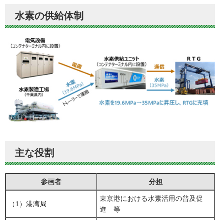
水素の供給体制
主な役割
参画者
分担
東京港における水素活用の普及促
（1）港湾局
進 等