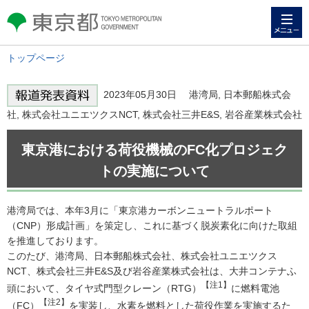
メニュー
東京都 TOKYO METROPOLITAN
GOVERNMENT
トップページ
2023年05月30日 港湾局, 日本郵船株式会
社, 株式会社ユニエツクスNCT, 株式会社三井E&S, 岩谷産業株式会社
東京港における荷役機械のFC化プロジェク
トの実施について
港湾局では、本年3月に「東京港カーボンニュートラルポート
（CNP）形成計画」を策定し、これに基づく脱炭素化に向けた取組
を推進しております。
このたび、港湾局、日本郵船株式会社、株式会社ユニエツクス
NCT、株式会社三井E&S及び岩谷産業株式会社は、大井コンテナふ
【注1】
頭において、タイヤ式門型クレーン（RTG）
に燃料電池
【注2】
（FC）
を実装し、水素を燃料とした荷役作業を実施するた