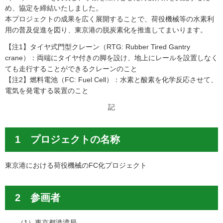
め、協定を締結いたしました。
本プロジェクトの成果を広く展開することで、荷役機械等の水素利
用の普及促進を図り、東京港の脱炭素化を推進してまいります。
【注1】タイヤ式門型クレーン（RTG: Rubber Tired Gantry
crane）：両端にタイヤ付きの脚を設け、地上にレールを設置しなく
ても走行することができるクレーンのこと
【注2】燃料電池（FC: Fuel Cell）：水素と酸素を化学反応させて、
電気を発電する装置のこと
記
1 プロジェクトの名称
東京港における荷役機械のFC化プロジェクト
2 参画者
（1）東京都港湾局