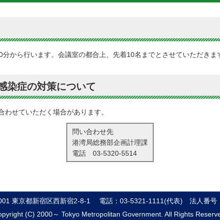
0分から行います。会議室の都合上、先着10名までとさせていただきま
感染症の対策について
合わせていただく場合があります。
問い合わせ先
港湾局総務部企画計理課
電話
03-5320-5514
8001 東京都新宿区西新宿2-8-1
電話：03-5321-1111(代表)
法人番号：8
pyright (C) 2000～ Tokyo Metropolitan Government. All Rights Reserv