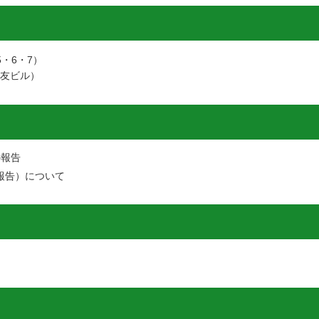
・6・7）
住友ビル）
の報告
報告）について