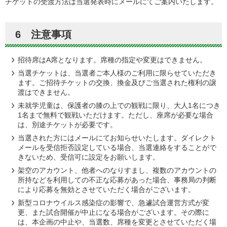
チケットの受渡方法は当選発表時にメールにてご案内いたします。
6 注意事項
招待席はA席となります。席種の指定や変更はできません。
当選チケットは、当選者ご本人様のご利用に限らせていただき
ます。ご招待チケットの交換、換金及びご当選された権利の譲
渡はできません。
未就学児童は、保護者の膝の上での観戦に限り、大人1名につき
1名まで無料で観戦いただけます。ただし、座席が必要な場合
は、別途チケットが必要です。
当選された方にはメールにてお知らせいたします。ダイレクト
メールを受信拒否設定している場合、当選連絡をすることがで
きないため、受信可に設定をお願いします。
架空のアカウント、他者へのなりすまし、複数のアカウントの
所持などを利用しての不正な応募があった場合、事務局の判断
により応募を無効とさせていただく場合がございます。
新型コロナウイルス感染症の影響で、急遽試合運営方式が変
更、また試合開催が中止になる場合がございます。その際に
は、本企画の中止や、当選数、席種を変更とさせていただく場