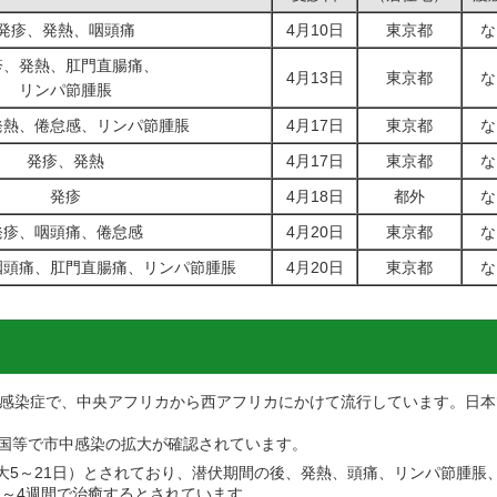
発疹、発熱、咽頭痛
4月10日
東京都
な
疹、発熱、肛門直腸痛、
4月13日
東京都
な
リンパ節腫脹
発熱、倦怠感、リンパ節腫脹
4月17日
東京都
な
発疹、発熱
4月17日
東京都
な
発疹
4月18日
都外
な
発疹、咽頭痛、倦怠感
4月20日
東京都
な
咽頭痛、肛門直腸痛、リンパ節腫脹
4月20日
東京都
な
感染症で、中央アフリカから西アフリカにかけて流行しています。日本
米国等で市中感染の拡大が確認されています。
最大5～21日）とされており、潜伏期間の後、発熱、頭痛、リンパ節腫脹
2～4週間で治癒するとされています。