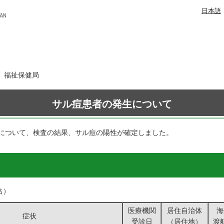
日本語
日 福祉保健局
サル痘患者の発生について
について、検査の結果、サル痘の陽性が確定しました。
名）
医療機関
居住自治体
海
症状
受診日
（居住地）
渡