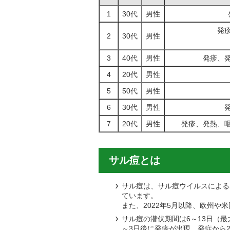
1
30代
男性
発
2
30代
男性
3
40代
男性
発疹、
4
20代
男性
5
50代
男性
6
30代
男性
7
20代
男性
発疹、発熱、
サル痘とは
サル痘は、サル痘ウイルスによる
ています。
また、2022年5月以降、欧州や
サル痘の潜伏期間は6～13日（
～3日後に発疹が出現、発症から