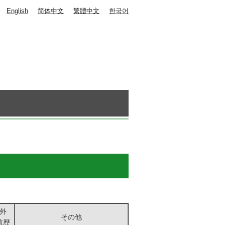
English
简体中文
繁體中文
한국어
外
その他
航歴