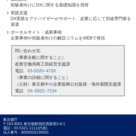
初級者向けにDXに関する基礎知識を習得
実践支援
DX実践をアドバイザーがサポート、必要に応じて別途専門家を
派遣
ポータルサイト・成果事例
企業事例や初級者向けの解説コラムをWEBで発信
問い合わせ先
（事業全般に関すること）
産業労働局商工部経営支援課
電話
03-5320–4726
（事業の詳細に関すること）
（公財）東京都中小企業振興公社販路・海外展開支援課
電話
03–5822–7234
東京都庁
〒163-8001 東京都新宿区西新宿2-8-1
電話：03-5321-1111(代表)
法人番号：8000020130001