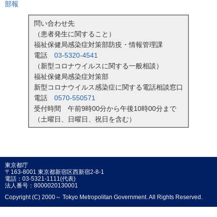
部報
問い合わせ先
（患者発生に関すること）
福祉保健局感染症対策部防疫・情報管理課
電話
03-5320-4541
（新型コロナウイルスに関する一般相談）
福祉保健局感染症対策部
新型コロナウイルス感染症に関する電話相談窓口
電話
0570-550571
受付時間 午前9時00分から午後10時00分まで
（土曜日、日曜日、祝日を含む）
東京都庁
〒163-8001 東京都新宿区西新宿2-8-1
電話：03-5321-1111(代表)
法人番号：8000020130001
Copyright (C) 2000～ Tokyo Metropolitan Government. All Rights Reserved.