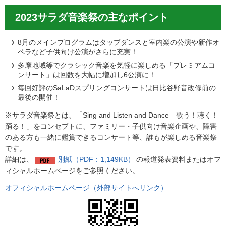
2023サラダ音楽祭の主なポイント
8月のメインプログラムはタップダンスと室内楽の公演や新作オ
ペラなど子供向け公演がさらに充実！
多摩地域等でクラシック音楽を気軽に楽しめる「プレミアムコ
ンサート」は回数を大幅に増加し6公演に！
毎回好評のSaLaDスプリングコンサートは日比谷野音改修前の
最後の開催！
※サラダ音楽祭とは、「Sing and Listen and Dance 歌う！聴く！
踊る！」をコンセプトに、ファミリー・子供向け音楽企画や、障害
のある方も一緒に鑑賞できるコンサート等、誰もが楽しめる音楽祭
です。
詳細は、
別紙（PDF：1,149KB）
の報道発表資料またはオフ
ィシャルホームページをご参照ください。
オフィシャルホームページ（外部サイトへリンク）