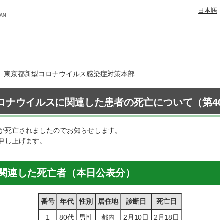
日本語
6日 東京都新型コロナウイルス感染症対策本部
ロナウイルスに関連した患者の死亡について（第40
が死亡されましたのでお知らせします。
申し上げます。
関連した死亡者（本日公表分）
番号
年代
性別
居住地
診断日
死亡日
1
80代
男性
都内
2月10日
2月18日