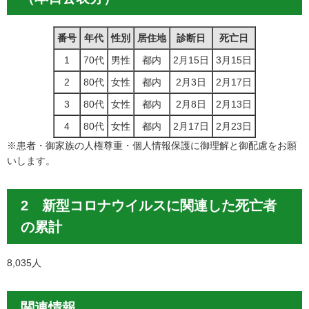
番号
年代
性別
居住地
診断日
死亡日
1
70代
男性
都内
2月15日
3月15日
2
80代
女性
都内
2月3日
2月17日
3
80代
女性
都内
2月8日
2月13日
4
80代
女性
都内
2月17日
2月23日
※患者・御家族の人権尊重・個人情報保護に御理解と御配慮をお願
いします。
2 新型コロナウイルスに関連した死亡者
の累計
8,035人
関連情報