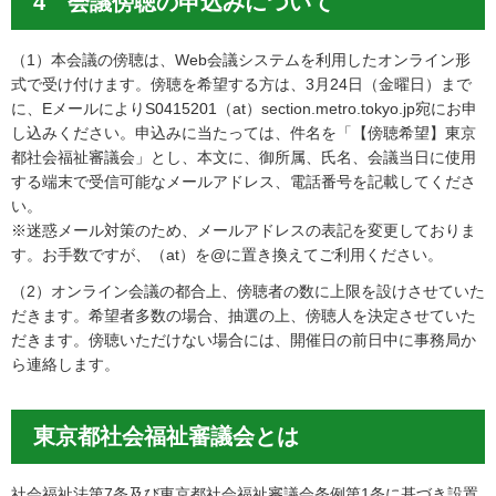
4 会議傍聴の申込みについて
（1）本会議の傍聴は、Web会議システムを利用したオンライン形
式で受け付けます。傍聴を希望する方は、3月24日（金曜日）まで
に、EメールによりS0415201（at）section.metro.tokyo.jp宛にお申
し込みください。申込みに当たっては、件名を「【傍聴希望】東京
都社会福祉審議会」とし、本文に、御所属、氏名、会議当日に使用
する端末で受信可能なメールアドレス、電話番号を記載してくださ
い。
※迷惑メール対策のため、メールアドレスの表記を変更しておりま
す。お手数ですが、（at）を@に置き換えてご利用ください。
（2）オンライン会議の都合上、傍聴者の数に上限を設けさせていた
だきます。希望者多数の場合、抽選の上、傍聴人を決定させていた
だきます。傍聴いただけない場合には、開催日の前日中に事務局か
ら連絡します。
東京都社会福祉審議会とは
社会福祉法第7条及び東京都社会福祉審議会条例第1条に基づき設置