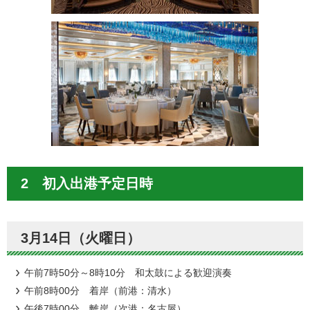
2 初入出港予定日時
3月14日（火曜日）
午前7時50分～8時10分 和太鼓による歓迎演奏
午前8時00分 着岸（前港：清水）
午後7時00分 離岸（次港：名古屋）