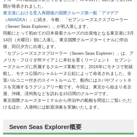
開が発表されました。
東京港における受入再開後の国際クルーズ第一船「アマデア
（AMADEA）」
に続き、今般、「セブンシーズエクスプローラー
（Seven Seas Explorer）」が初入港します。
同船にとって初めての日本発着クルーズの出発地となる東京港に3月
14日（火曜日）朝に入港し、東京国際クルーズターミナルに停泊
後、同日夕方に出港します。
「セブンシーズエクスプローラー（Seven Seas Explorer）」は、ア
メリカ・フロリダ州マイアミに本社を置くリージェント セブンシ
ーズクルーズに所属するクルーズ客船です。2016年にモナコで初就
航し、モナコ公国のシャルレーヌ公妃によって命名されました。全
室バルコニー付きのスイートルームで、船内にはスパやフィットネ
スを完備するラグジュアリー船です。今回は、東京から始まり名古
屋、沖縄、済州島などを訪れる15日間のクルーズです。
東京国際クルーズターミナルから停泊中の船舶を間近にご覧いただ
けるほか、入港時には歓迎演奏を実施いたします。
Seven Seas Explorer概要