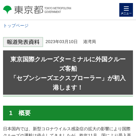
メニュー
東京都 TOKYO METROPOLITAN
GOVERNMENT
トップページ
2023年03月10日 港湾局
東京国際クルーズターミナルに外国クルー
ズ客船
「セブンシーズエクスプローラー」が初入
港します！
1 概要
日本国内では、新型コロナウイルス感染症の拡大の影響により国際
クルーズの運航は停止してきましたが、昨年11月、国により受入再