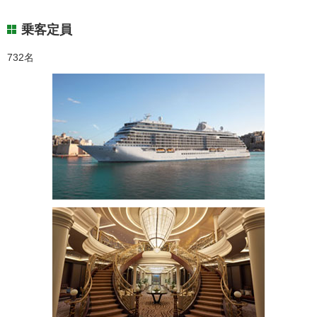
乗客定員
732名