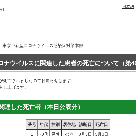
日本語
6日 東京都新型コロナウイルス感染症対策本部
ロナウイルスに関連した患者の死亡について（第40
が死亡されましたのでお知らせします。
申し上げます。
関連した死亡者（本日公表分）
番号
年代
性別
居住地
診断日
死亡日
1
70代
男性
都内
3月3日
3月3日