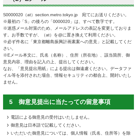
S0000020（at）section.metro.tokyo.jp 宛てにお送りください。
※最初の「S」の後ろの「0000020」は、すべて数字です。
※迷惑メール対策のため、メールアドレスの表記を変更しておりま
す。お手数ですが、（at）を@に置き換えて利用ください。
※必ず件名に「東京都離島振興計画素案への意見」と記載してくだ
さい。
※Eメール本文に、氏名（名称）、住所（所在地）、該当箇所、御
意見内容、理由を記入の上、提出してください。
なお、「意見提出用紙」による提出は御遠慮ください。データファ
イル等を添付された場合、情報セキュリティの都合上、開封いたし
ません。
5 御意見提出に当たっての留意事項
電話による御意見の受付はいたしません。
御意見は日本語で記載してください。
いただいた御意見については、個人情報（氏名、住所等）を除