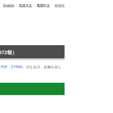
English
简体中文
繁體中文
한국어
72報）
PDF：578KB）
のとおり、お知らせし