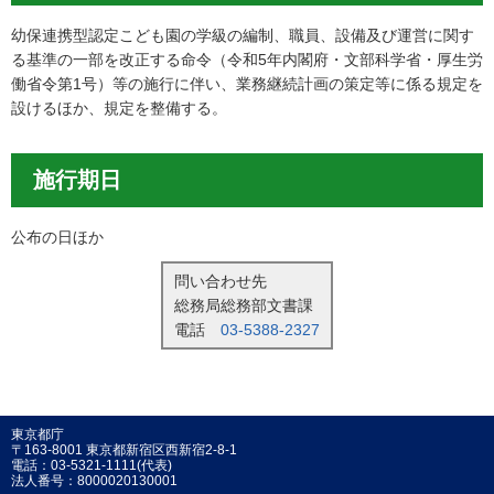
幼保連携型認定こども園の学級の編制、職員、設備及び運営に関す
る基準の一部を改正する命令（令和5年内閣府・文部科学省・厚生労
働省令第1号）等の施行に伴い、業務継続計画の策定等に係る規定を
設けるほか、規定を整備する。
施行期日
公布の日ほか
問い合わせ先
総務局総務部文書課
電話
03-5388-2327
東京都庁
〒163-8001 東京都新宿区西新宿2-8-1
電話：03-5321-1111(代表)
法人番号：8000020130001