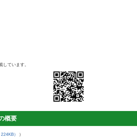
載しています。
の概要
224KB）
）