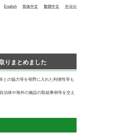
English
简体中文
繁體中文
한국어
取りまとめました
等との協力等を視野に入れた利便性等も
他自治体や海外の施設の取組事例等を交え