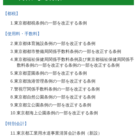
【都税】
1.東京都都税条例の一部を改正する条例
【使用料・手数料】
2.東京都体育施設条例の一部を改正する条例
3.東京都都市整備局関係手数料条例の一部を改正する条例
4.東京都福祉保健局関係手数料条例及び東京都福祉保健局関係手
数料条例の一部を改正する条例の一部を改正する条例
5.東京都霊園条例の一部を改正する条例
6.東京都漁港管理条例の一部を改正する条例
7.警視庁関係手数料条例の一部を改正する条例
8.東京都自然公園条例の一部を改正する条例
9.東京都立公園条例の一部を改正する条例
10.東京都海上公園条例の一部を改正する条例
【特別会計】
11.東京都工業用水道事業清算会計条例（新設）