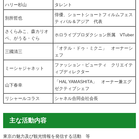
ハリー杉山
タレント
俳優、ショートショートフィルムフェス
別所哲也
ティバル＆アジア 代表
さくらみこ、森カリオ
ホロライブプロダクション所属 VTuber
ペ、がうる・ぐら
「オテル・ドゥ・ミクニ」 オーナーシ
三國清三
ェフ
ファッション・ビューティ クリエイテ
ミーシャジャネット
ィブディレクター
「HAL YAMASHITA」 オーナー兼エグ
山下春幸
ゼクティブシェフ
リシャールコラス
シャネル合同会社会長
主な活動内容
東京の魅力及び観光情報を発信する活動 等