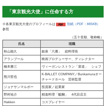
「東京観光大使」に任命する方
※各東京観光大使のプロフィールは
別紙（PDF：885KB）
参照
（五十音順、敬称略）
氏名
現職
秋山能久
銀座「六雁」 総料理長
アランプール
映画プロデューサー、ディレクター
楠本勝三
ヴィーガンレストラン「菜道」 シェフ
K-BALLET COMPANY／Bunkamuraオー
熊川哲也
チャードホール 芸術監督
ジョナサンマルボー
投資家／起業家
野村祐介
精進料理「醍醐」 4代目店主
Hakken
コスプレイヤー