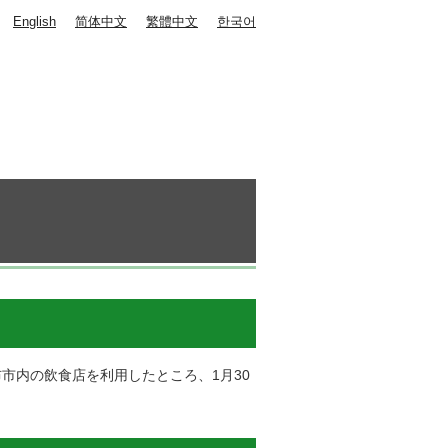
English
简体中文
繁體中文
한국어
布市内の飲食店を利用したところ、1月30