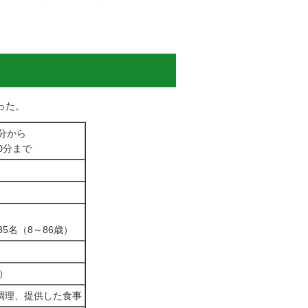
った。
0分から
0分まで
35名（8～86歳）
名）
が調理、提供した食事