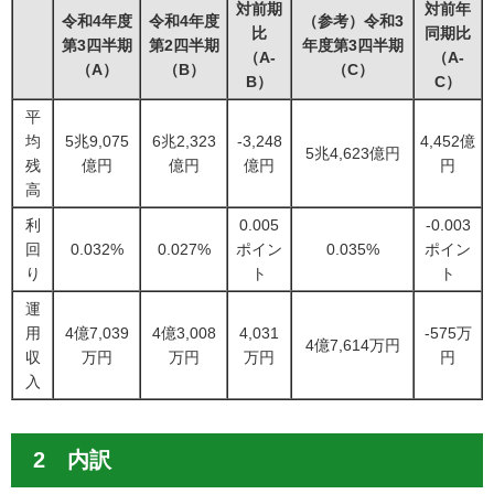
対前期
対前年
令和4年度
令和4年度
（参考）令和3
比
同期比
第3四半期
第2四半期
年度第3四半期
（A-
（A-
（A）
（B）
（C）
B）
C）
平
均
5兆9,075
6兆2,323
-3,248
4,452億
5兆4,623億円
残
億円
億円
億円
円
高
利
0.005
-0.003
回
0.032%
0.027%
ポイン
0.035%
ポイン
り
ト
ト
運
用
4億7,039
4億3,008
4,031
-575万
4億7,614万円
収
万円
万円
万円
円
入
2 内訳