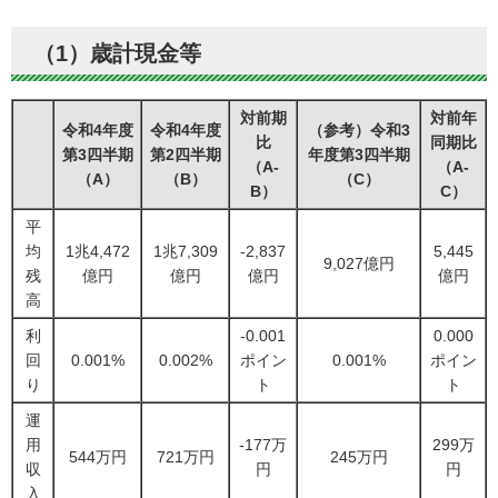
（1）歳計現金等
対前期
対前年
令和4年度
令和4年度
（参考）令和3
比
同期比
第3四半期
第2四半期
年度第3四半期
（A-
（A-
（A）
（B）
（C）
B）
C）
平
均
1兆4,472
1兆7,309
-2,837
5,445
9,027億円
残
億円
億円
億円
億円
高
利
-0.001
0.000
回
0.001%
0.002%
ポイン
0.001%
ポイン
り
ト
ト
運
用
-177万
299万
544万円
721万円
245万円
収
円
円
入