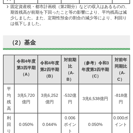
固定資産税・都市計画税（第2期分）などの収入はあるものの、
期首残高が前期を下回ったこと等の影響により、平均残高は減
少しました。また、定期性預金の割合の減少等により、利回り
は低下しました。
（2）基金
対前期
対前年
令和4年度
令和4年度
（参考）令和3
比
同期比
第3四半期
第2四半期
年度第3四半期
（A-
（A-
（A）
（B）
（C）
B）
C）
平
均
3兆5,720
3兆6,252
-532億
-818億
3兆6,538億円
残
億円
億円
円
円
高
利
0.006
0.000ポ
回
0.050%
0.044%
ポイン
0.050%
イント
り
ト