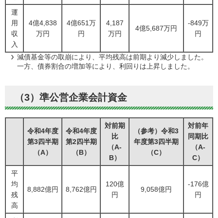
運
用
4億4,838
4億651万
4,187
-849万
4億5,687万円
収
万円
円
万円
円
入
減債基金等の取崩により、平均残高は前期より減少しました。
一方、債券割合の増加等により、利回りは上昇しました。
（3）準公営企業会計資金
対前期
対前年
令和4年度
令和4年度
（参考）令和3
比
同期比
第3四半期
第2四半期
年度第3四半期
（A-
（A-
（A）
（B）
（C）
B）
C）
平
均
120億
-176億
8,882億円
8,762億円
9,058億円
残
円
円
高