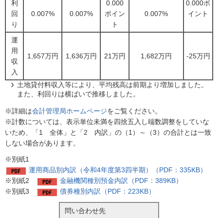
利
0.000
0.000ポ
回
0.007%
0.007%
ポイン
0.007%
イント
り
ト
運
用
1,657万円
1,636万円
21万円
1,682万円
-25万円
収
入
土地貸付料収入等により、平均残高は前期より増加しました。
また、利回りは横ばいで推移しました。
※詳細は
会計管理局ホームページ
をご覧ください。
※計数については、表示単位未満を四捨五入し端数調整をしていな
いため、「1 全体」と「2 内訳」の（1）～（3）の合計とは一致
しない場合があります。
※別紙1
運用商品別内訳（令和4年度第3四半期）（PDF：335KB）
※別紙2
金融機関種別預金内訳（PDF：389KB）
※別紙3
債券種別内訳（PDF：223KB）
問い合わせ先