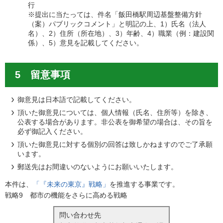
行
※提出に当たっては、件名「飯田橋駅周辺基盤整備方針
（案）パブリックコメント」と明記の上、1）氏名（法人
名）、2）住所（所在地）、3）年齢、4）職業（例：建設関
係）、5）意見を記載してください。
5 留意事項
御意見は日本語で記載してください。
頂いた御意見については、個人情報（氏名、住所等）を除き、
公表する場合があります。非公表を御希望の場合は、その旨を
必ず御記入ください。
頂いた御意見に対する個別の回答は致しかねますのでご了承願
います。
郵送先はお間違いのないようにお願いいたします。
本件は、
「『未来の東京』戦略」
を推進する事業です。
戦略9 都市の機能をさらに高める戦略
問い合わせ先