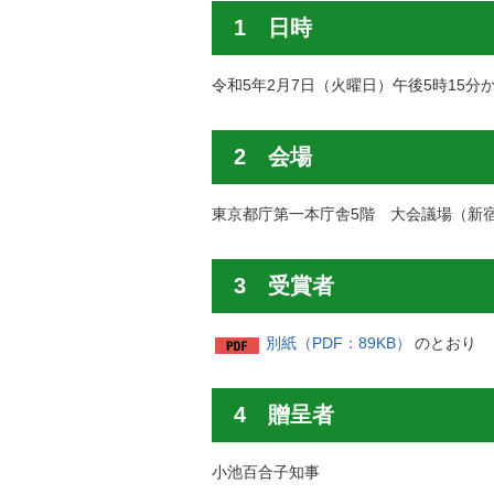
1 日時
令和5年2月7日（火曜日）午後5時15分
2 会場
東京都庁第一本庁舎5階 大会議場（新宿区
3 受賞者
別紙（PDF：89KB）
のとおり
4 贈呈者
小池百合子知事