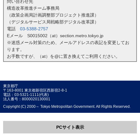
問い合わせ先
構造改革推進チーム事務局
（政策企画局計画調整部プロジェクト推進課）
（デジタルサービス局戦略部デジタル改革課）
電話
03-5388-2757
Eメール S0015002（at）section.metro.tokyo.jp
※迷惑メール対策のため、メールアドレスの表記を変更してお
ります。
お手数ですが、（at）を@に置き換えてご利用ください。
東京都庁
〒163-8001 東京都新宿区西新宿2-8-1
電話：03-5321-1111(代表)
法人番号：8000020130001
Copyright (C) 2000～ Tokyo Metropolitan Government. All Rights Reserved.
PCサイト表示