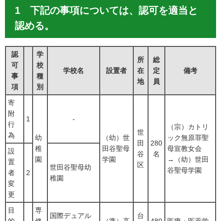
1 下記の事項については、認可を適当と
認める。
認
学
所
総
可
校
学校名
設置者
在
定
備考
事
種
地
員
項
別
寄
附
1
-
行
（宗）カトリ
世
為
幼
（幼）世
ック無原罪聖
田
280
稚
田谷聖母
母宣教女会
設
谷
名
園
学園
→（幼）世田
置
区
世田谷聖母幼
谷聖母学園
者
2
稚園
変
更
目
専
国際デュアル
台