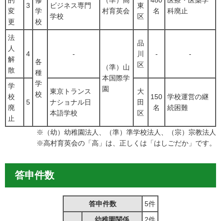
的
修
（準）高
480
医療・医薬学
3
ビジネス専門
東
変
学
村育英会
名
科廃止
学校
区
更
校
法
品
人
4
-
川
-
-
解
各
区
（準）山
散
種
本国際学
学
学
園
東京トランス
大
校
校
150
学校運営の継
5
ナショナル日
田
廃
名
続困難
本語学校
区
止
※（幼）幼稚園法人、（準）準学校法人、（宗）宗教法人
※高村育英会の「高」は、正しくは「はしごだか」です。
答申件数
答申件数
5件
幼稚園関係
2件