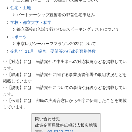
二人乗りベビーカーの都営バス乗車について
住宅・土地
パートナーシップ宣誓者の都営住宅申込み
学校・都立大学・私学
都立高校の入試で行われるスピーキングテストについて
スポーツ
東京レガシーハーフマラソン2022について
令和4年11月 提言、要望等の行政分類別件数
※【対応】には、当該案件の申出者への対応状況などを掲載してい
ます。
※【取組】には、当該案件に関する事業所管部署の取組状況などを
掲載しています
※【説明】には、当該案件についての事情や解説などを掲載してい
ます。
※【伝達】には、都民の声総合窓口から全庁に伝達したことを掲載
しています。
問い合わせ先
政策企画局戦略広報部広報広聴課
電話
03-5320-7741