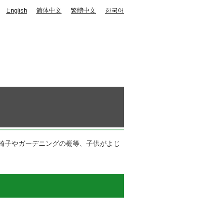
English
简体中文
繁體中文
한국어
椅子やガーデニングの棚等、子供がよじ