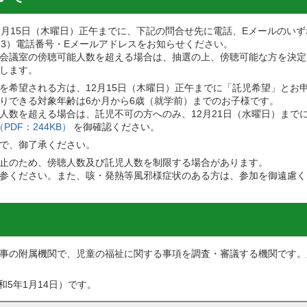
2月15日（木曜日）正午までに、下記の問合せ先に電話、Eメールのい
、3）電話番号・Eメールアドレスをお知らせください。
会議室の傍聴可能人数を超える場合は、抽選の上、傍聴可能な方を決定し
します。
を希望される方は、12月15日（木曜日）正午までに「託児希望」とお
りできる対象年齢は6か月から6歳（就学前）までのお子様です。
人数を超える場合は、託児不可の方へのみ、12月21日（水曜日）まで
PDF：244KB）
を御確認ください。
で、御了承ください。
止のため、傍聴人数及び託児人数を制限する場合があります。
参ください。また、咳・発熱等風邪様症状のある方は、参加を御遠慮く
事の附属機関で、児童の福祉に関する事項を調査・審議する機関です。
和5年1月14日）です。