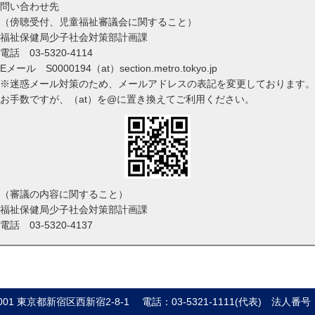
問い合わせ先
（傍聴受付、児童福祉審議会に関すること）
福祉保健局少子社会対策部計画課
電話
03-5320-4114
Eメール S0000194（at）section.metro.tokyo.jp
※迷惑メール対策のため、メールアドレスの表記を変更しております。
お手数ですが、（at）を@に置き換えてご利用ください。
（審議の内容に関すること）
福祉保健局少子社会対策部計画課
電話
03-5320-4137
8001 東京都新宿区西新宿2-8-1
電話：03-5321-1111(代表)
法人番号：8