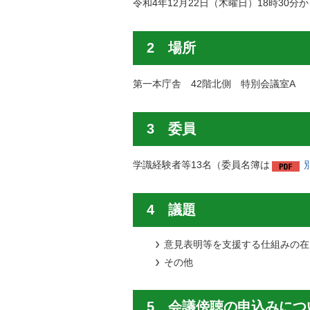
令和4年12月22日（木曜日）18時30分か
2 場所
第一本庁舎 42階北側 特別会議室A
3 委員
学識経験者等13名（委員名簿は
4 議題
意見表明等を支援する仕組みの在
その他
5 会議傍聴の申込みにつ