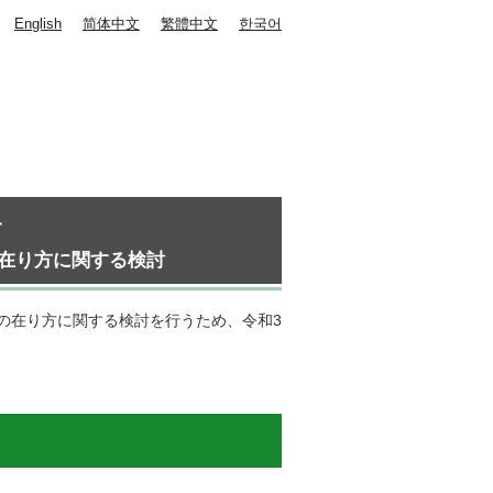
English
简体中文
繁體中文
한국어
す
在り方に関する検討
の在り方に関する検討を行うため、令和3