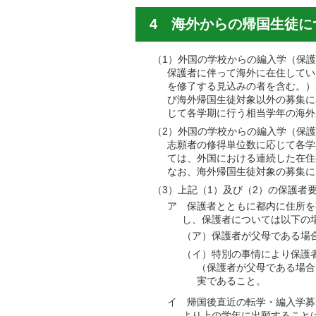
4 海外からの帰国生徒に
（1）外国の学校からの編入学（保
保護者に伴って海外に在住してい
を修了する見込みの者を含む。）
び海外帰国生徒対象以外の募集に
じて各学期に行う相当学年の海外
（2）外国の学校からの編入学（保
志願者の修得単位数に応じて各学
ては、外国における連続した在住
なお、海外帰国生徒対象の募集に
（3）上記（1）及び（2）の保護者
ア 保護者とともに都内に住所を
し、保護者については以下の
（ア）保護者が父母である場
（イ）特別の事情により保護
（保護者が父母である場合
実であること。
イ 帰国後直近の転学・編入学募
より上の学年に出願すること