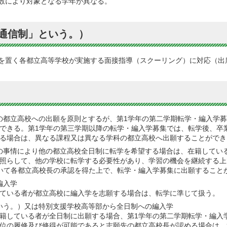
数により対象となる学年が異なる。
通信制」という。）
を置く各都立高等学校が実施する面接指導（スクーリング）に対応（出
の都立高校への出願を原則とするが、第1学年の第二学期転学・編入学
できる。第1学年の第三学期以降の転学・編入学募集では、転学後、卒
る場合は、異なる課程又は異なる学科の都立高校へ出願することができ
の事情により他の都立高校全日制に転学を希望する場合は、在籍してい
照らして、他の学校に転学する必要性があり、学習の機会を継続する上
いて各都立高校長の承認を得た上で、転学・編入学募集に出願すること
編入学
ている者が都立高校に編入学を志願する場合は、転学に準じて扱う。
いう。）又は特別支援学校高等部から全日制への編入学
籍している者が全日制に出願する場合、第1学年の第二学期転学・編入
位の履修及び修得が可能であると志願先の都立高校長が認める場合は、