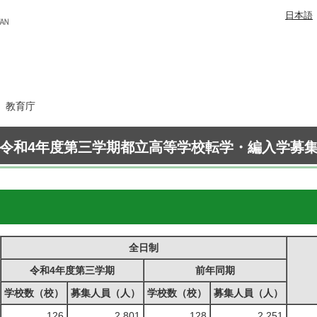
日本語
日 教育庁
令和4年度第三学期都立高等学校転学・編入学募
全日制
令和4年度第三学期
前年同期
学校数（校）
募集人員（人）
学校数（校）
募集人員（人）
126
2,801
128
2,251