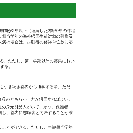
期間が2年以上（連続した2箇学年の課程
う相当学年の海外帰国生徒対象の募集及
未満の場合は、志願者の修得単位数に応
る。ただし、第一学期以外の募集におい
とする。
も引き続き都内から通学する者。ただ
は母のどちらか一方が帰国すればよい。
住の身元引受人がいて、かつ、保護者
国し、都内に志願者と同居することが確
ることができる。ただし、年齢相当学年