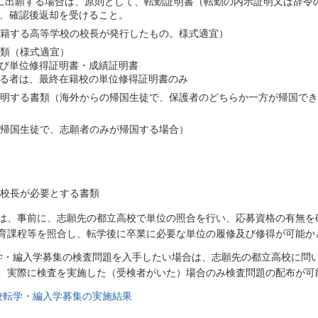
に出願する場合は、原則として、転勤証明書（転勤の内示証明又は辞令
、確認後返却を受けること。
在籍する高等学校の校長が発行したもの。様式適宜）
書類（様式適宜）
び単位修得証明書・成績証明書
る者は、最終在籍校の単位修得証明書のみ
証明する書類（海外からの帰国生徒で、保護者のどちらか一方が帰国で
の帰国生徒で、志願者のみが帰国する場合）
高校長が必要とする書類
は、事前に、志願先の都立高校で単位の照合を行い、応募資格の有無を
育課程等を照合し、転学後に卒業に必要な単位の履修及び修得が可能か
学・編入学募集の検査問題を入手したい場合は、志願先の都立高校に問
、実際に検査を実施した（受検者がいた）場合のみ検査問題の配布が可
校転学・編入学募集の実施結果