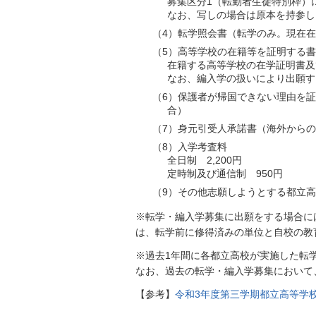
募集区分1（転勤者生徒特別枠）
なお、写しの場合は原本を持参し
（4）転学照会書（転学のみ。現在
（5）高等学校の在籍等を証明する
在籍する高等学校の在学証明書及
なお、編入学の扱いにより出願す
（6）保護者が帰国できない理由を
合）
（7）身元引受人承諾書（海外から
（8）入学考査料
全日制 2,200円
定時制及び通信制 950円
（9）その他志願しようとする都立
※転学・編入学募集に出願をする場合に
は、転学前に修得済みの単位と自校の教
※過去1年間に各都立高校が実施した転
なお、過去の転学・編入学募集において
【参考】
令和3年度第三学期都立高等学