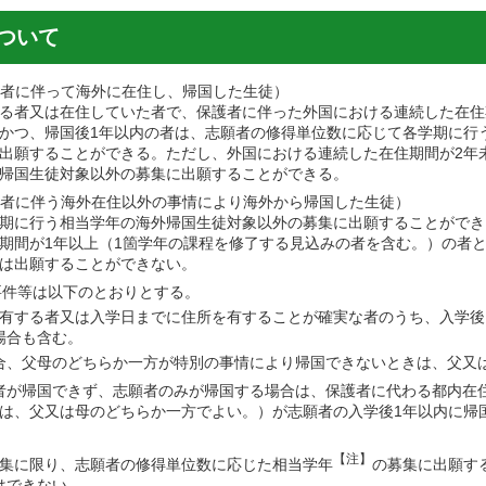
ついて
護者に伴って海外に在住し、帰国した生徒）
る者又は在住していた者で、保護者に伴った外国における連続した在住
かつ、帰国後1年以内の者は、志願者の修得単位数に応じて各学期に行
出願することができる。ただし、外国における連続した在住期間が2年
帰国生徒対象以外の募集に出願することができる。
護者に伴う海外在住以外の事情により海外から帰国した生徒）
期に行う相当学年の海外帰国生徒対象以外の募集に出願することができ
期間が1年以上（1箇学年の課程を修了する見込みの者を含む。）の者
は出願することができない。
要件等は以下のとおりとする。
有する者又は入学日までに住所を有することが確実な者のうち、入学後
場合も含む。
合、父母のどちらか一方が特別の事情により帰国できないときは、父又
者が帰国できず、志願者のみが帰国する場合は、保護者に代わる都内在
は、父又は母のどちらか一方でよい。）が志願者の入学後1年以内に帰
【注】
集に限り、志願者の修得単位数に応じた相当学年
の募集に出願す
はできない。