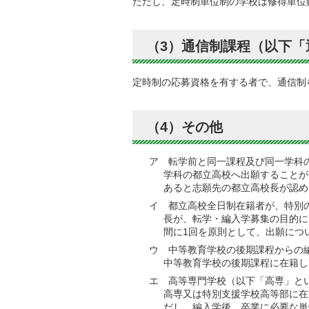
ただし、定時制単位制の学校は修得単位
（3）通信制課程（以下「
定時制の応募資格を有する者で、通信制
（4）その他
ア 転学前と同一課程及び同一学科
学科の都立高校へ出願することが
あると志願先の都立高校長が認め
イ 都立高校全日制在籍者が、特別
長が、転学・編入学募集の目的に
間に1回を原則として、出願につ
ウ 中等教育学校の後期課程からの
中等教育学校の後期課程に在籍し
エ 高等専門学校（以下「高専」と
高専又は特別支援学校高等部に在
だし、編入学後、卒業に必要な単