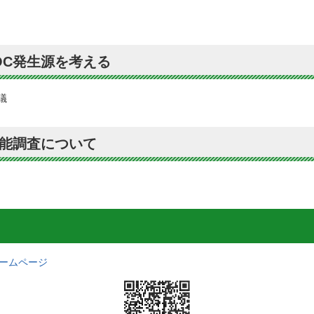
OC発生源を考える
議
性能調査について
ホームページ