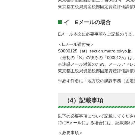
東京都新宿区西新宿二丁目8番1号 東京
東京都主税局資産税部固定資産評価課償
イ Eメールの場合
Eメール本文に必要事項をご記載のうえ
＜Eメール送付先＞
S0000125（at）section.metro.tokyo.jp
（最初の「S」の後ろの「0000125」
※迷惑メール対策のため、メールアドレ
東京都主税局資産税部固定資産評価課償
※必ず件名に「地方税の賦課事務（固定
（4）記載事項
以下の必要事項について記載してくださ
特にEメールによる場合には、記載漏れ
＜必要事項＞