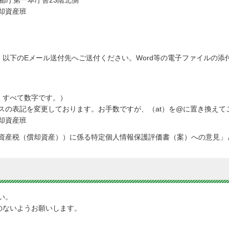
都庁第一本庁舎23階北側
却資産班
、以下のEメール送付先へご送付ください。Word等の電子ファイルの添
は、すべて数字です。）
スの表記を変更しております。お手数ですが、（at）を@に置き換えて
却資産班
資産税（償却資産））に係る特定個人情報保護評価書（案）への意見」
い。
のないようお願いします。