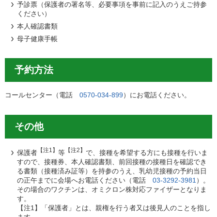
予診票（保護者の署名等、必要事項を事前に記入のうえご持参
ください）
本人確認書類
母子健康手帳
予約方法
コールセンター（電話
0570-034-899
）にお電話ください。
その他
【注1】
【注2】
保護者
等
で、接種を希望する方にも接種を行いま
すので、接種券、本人確認書類、前回接種の接種日を確認でき
る書類（接種済み証等）を持参のうえ、乳幼児接種の予約当日
の正午までに会場へお電話ください（電話
03-3292-3981
）。
その場合のワクチンは、オミクロン株対応ファイザーとなりま
す。
【注1】「保護者」とは、親権を行う者又は後見人のことを指し
ます。