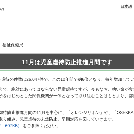
日本語
日 福祉保健局
11月は児童虐待防止推進月間です
虐待の件数は26,047件で、この10年間で約6倍となり、毎年増加して
えで、絶対にあってはならない児童虐待ですが、今もなお、幼い命が奪
所をはじめとした関係機関が一体となって取り組むことはもとより、都
待防止推進月間の11月を中心に、「オレンジリボン」や、「OSEKK
取り組み、児童虐待の未然防止、早期対応を図っていきます。
：607KB）
をご参照ください。