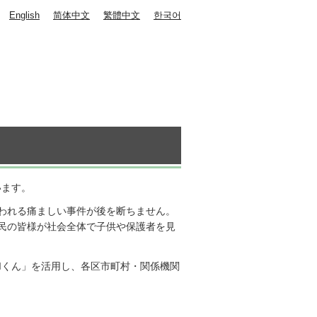
English
简体中文
繁體中文
한국어
います。
われる痛ましい事件が後を断ちません。
民の皆様が社会全体で子供や保護者を見
AIくん」を活用し、各区市町村・関係機関