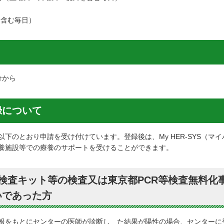
を含む毎日）
分から
録について
下のとおり申請を受け付けています。登録後は、My HER-SYS（マ
養施設等での療養のサポートを受けることができます。
検査キット等の検査又は東京都PCR等検査無料化
いであった方
報をもとにセンターの医師が診断し た結果が陽性の場合、センターに