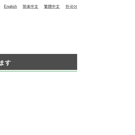
English
简体中文
繁體中文
한국어
ます