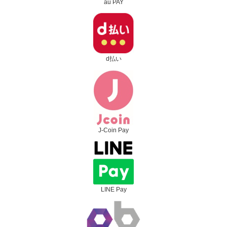
au PAY
d払い
J-Coin Pay
LINE Pay