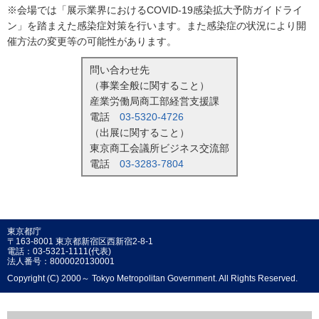
※会場では「展示業界におけるCOVID-19感染拡大予防ガイドライ
ン」を踏まえた感染症対策を行います。また感染症の状況により開
催方法の変更等の可能性があります。
問い合わせ先
（事業全般に関すること）
産業労働局商工部経営支援課
電話
03-5320-4726
（出展に関すること）
東京商工会議所ビジネス交流部
電話
03-3283-7804
東京都庁
〒163-8001 東京都新宿区西新宿2-8-1
電話：03-5321-1111(代表)
法人番号：8000020130001
Copyright (C) 2000～ Tokyo Metropolitan Government. All Rights Reserved.