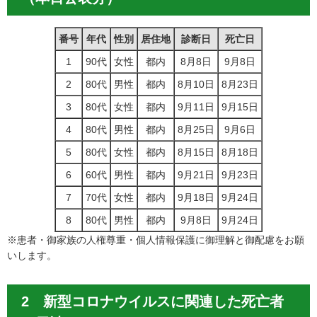
番号
年代
性別
居住地
診断日
死亡日
1
90代
女性
都内
8月8日
9月8日
2
80代
男性
都内
8月10日
8月23日
3
80代
女性
都内
9月11日
9月15日
4
80代
男性
都内
8月25日
9月6日
5
80代
女性
都内
8月15日
8月18日
6
60代
男性
都内
9月21日
9月23日
7
70代
女性
都内
9月18日
9月24日
8
80代
男性
都内
9月8日
9月24日
※患者・御家族の人権尊重・個人情報保護に御理解と御配慮をお願
いします。
2 新型コロナウイルスに関連した死亡者