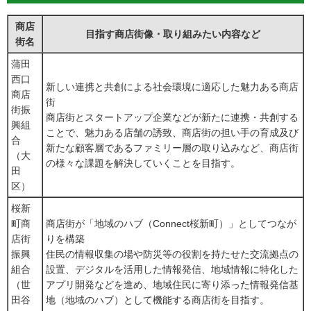
商店
目指す商店街像・取り組みたい内容など
街名
蒲田
西口
新しい連携と共創による社会環境に適応した魅力ある商店
商店
街
街振
商店街とスタートアップ企業などが新たに連携・共創する
興組
ことで、魅力ある店舗の誘致、商店街の担い手の育成及び
合
新たな顧客層であるファミリー層の取り込みなど、商店街
（大
の様々な課題を解決していくことを目指す。
田
区）
桜新
町商
商店街が「地域のハブ（Connect桜新町）」としてつなが
店街
りを構築
振興
住民の情報収集の場や防災等の役割を持たせた交流拠点の
組合
設置、デジタルを活用した情報発信、地域情報に特化した
（世
アプリ開発などを進め、地域住民に寄り添った情報発信基
田谷
地（地域のハブ）として機能する商店街を目指す。