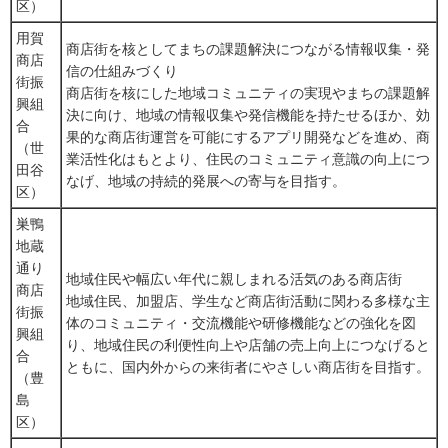
区）
用賀
商店街を核としてまちの課題解決につながる情報収集・発
商店
信の仕組みづくり
街振
商店街を核にした地域コミュニティの実現やまちの課題解
興組
決に向け、地域の情報収集や発信機能を持たせるほか、効
合
果的な商店街運営を可能にするアプリ開発などを進め、商
（世
業活性化はもとより、住民のコミュニティ意識の向上につ
田谷
なげ、地域の持続的発展への寄与を目指す。
区）
巣鴨
地蔵
通り
地域住民や幅広い年代に親しまれる活気のある商店街
商店
地域住民、加盟店、学生など商店街活動に関わる多様な主
街振
体のコミュニティ・交流機能や研修機能などの強化を図
興組
り、地域住民の利便性向上や店舗の売上向上につなげると
合
ともに、国内外からの来街者にやさしい商店街を目指す。
（豊
島
区）