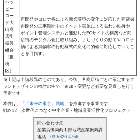
ハッ
ピー
ロー
再開発やコロナ禍による商業環境の変化に対応した商店街
ド大
再開発の工事期間中のイベント実施による賑わい維持や、
山商
ポイント管理システムと連動したECサイトの構築など商
店街
店街のデジタル化に取り組み、まちづくりの動向やコロナ
振興
禍による買物客の行動様式の変化に的確に対応していくこ
組合
とを目指す。
（板
橋
区）
※上記は申請段階のものであり、今後、各商店街ごとに策定するグ
ランドデザインの検討の中で、追加・変更など必要な見直しを行う
予定です。
本件は、
「『未来の東京』戦略」
を推進する事業です。
戦略12 次世代につなぐ中小企業・地域産業活性化プロジェクト
問い合わせ先
産業労働局商工部地域産業振興課
電話
03-5320-4756