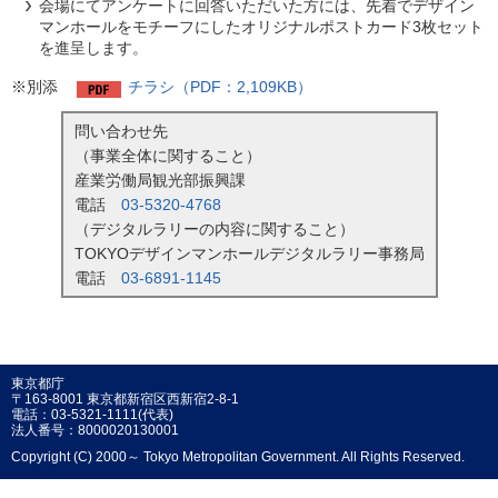
会場にてアンケートに回答いただいた方には、先着でデザイン
マンホールをモチーフにしたオリジナルポストカード3枚セット
を進呈します。
※別添
チラシ（PDF：2,109KB）
問い合わせ先
（事業全体に関すること）
産業労働局観光部振興課
電話
03-5320-4768
（デジタルラリーの内容に関すること）
TOKYOデザインマンホールデジタルラリー事務局
電話
03-6891-1145
東京都庁
〒163-8001 東京都新宿区西新宿2-8-1
電話：03-5321-1111(代表)
法人番号：8000020130001
Copyright (C) 2000～ Tokyo Metropolitan Government. All Rights Reserved.