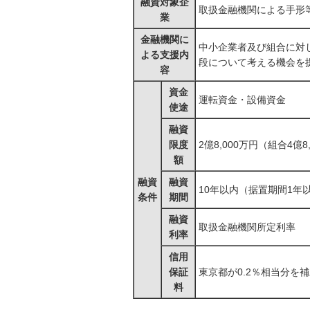
融資対象企
取扱金融機関による手形
業
金融機関に
中小企業者及び組合に対
よる支援内
段について考える機会を
容
資金
運転資金・設備資金
使途
融資
限度
2億8,000万円（組合4億8
額
融資
融資
10年以内（据置期間1年
条件
期間
融資
取扱金融機関所定利率
利率
信用
保証
東京都が0.2％相当分を
料