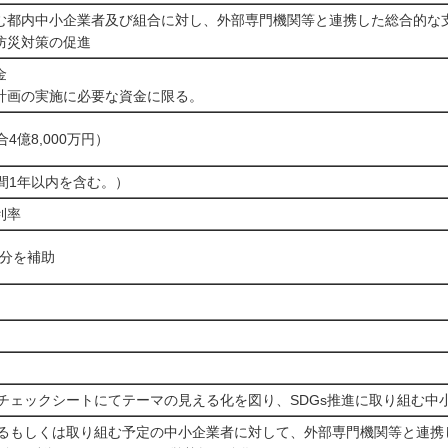
む都内中小企業者及び組合に対し、外部専門機関等と連携した総合的な
防災対策の促進
金
計画の実施に必要な資金に限る。
合4億8,000万円）
間1年以内を含む。）
利率
当分を補助
断チェックシートにてテーマの見える化を図り、SDGs推進に取り組む中
いるもしくは取り組む予定の中小企業者に対して、外部専門機関等と連