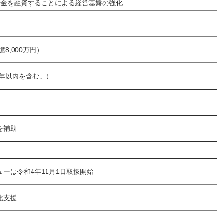
資金を融資することによる経営基盤の強化
億8,000万円）
1年以内を含む。）
率
を補助
ーは令和4年11月1日取扱開始
化支援