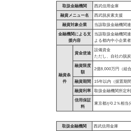
取扱金融機関
西武信用金庫
融資メニュー名
西武脱炭素支援
融資対象企業
当該取扱金融機関連
金融機関による支
当該取扱金融機関連
援内容
よる都内中小企業者
設備資金
資金使途
ただし、自社の脱炭
融資限度
2億8,000万円（組合
額
融資条
件
融資期間
15年以内（据置期
融資利率
取扱金融機関所定利
信用保証
東京都が0.2％相当
料
取扱金融機関
西武信用金庫