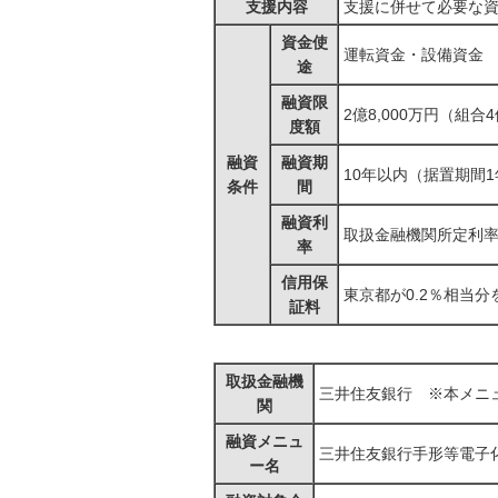
支援内容
支援に併せて必要な
資金使
運転資金・設備資金
途
融資限
2億8,000万円（組合4
度額
融資
融資期
10年以内（据置期間
条件
間
融資利
取扱金融機関所定利
率
信用保
東京都が0.2％相当分
証料
取扱金融機
三井住友銀行 ※本メニュ
関
融資メニュ
三井住友銀行手形等電子
ー名