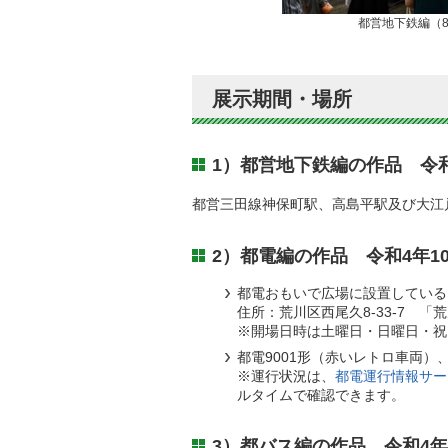
都営地下鉄編（8
展示期間・場所
1）都営地下鉄編の作品 令和
都営三田線神保町駅、高島平駅及び大江
2）都電編の作品 令和4年1
都電おもいで広場に設置している
住所：荒川区西尾久8-33-7 
※開場日時は土曜日・日曜日・祝日
都電9001形（赤いレトロ車両）
※運行状況は、
都電運行情報サー
ルタイムで確認できます。
3）都バス編の作品 令和4年