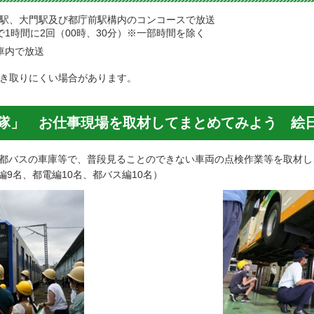
駅、大門駅及び都庁前駅構内のコンコースで放送
間で1時間に2回（00時、30分）※一部時間を除く
の車内で放送
き取りにくい場合があります。
検隊」 お仕事現場を取材してまとめてみよう 絵
、都バスの車庫等で、普段見ることのできない車両の点検作業等を取材
9名、都電編10名、都バス編10名）