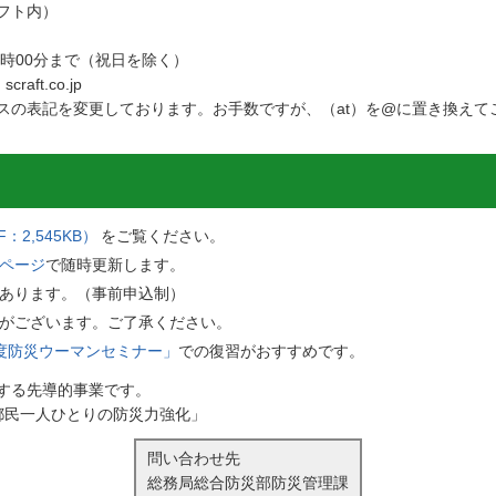
フト内）
6時00分まで（祝日を除く）
raft.co.jp
スの表記を変更しております。お手数ですが、（at）を@に置き換えて
：2,545KB）
をご覧ください。
ページ
で随時更新します。
あります。（事前申込制）
がございます。ご了承ください。
度防災ウーマンセミナー」
での復習がおすすめです。
する先導的事業です。
都民一人ひとりの防災力強化」
問い合わせ先
総務局総合防災部防災管理課