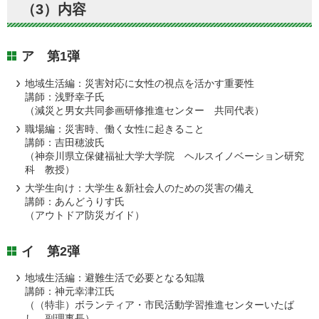
（3）内容
ア 第1弾
地域生活編：災害対応に女性の視点を活かす重要性
講師：浅野幸子氏
（減災と男女共同参画研修推進センター 共同代表）
職場編：災害時、働く女性に起きること
講師：吉田穂波氏
（神奈川県立保健福祉大学大学院 ヘルスイノベーション研究
科 教授）
大学生向け：大学生＆新社会人のための災害の備え
講師：あんどうりす氏
（アウトドア防災ガイド）
イ 第2弾
地域生活編：避難生活で必要となる知識
講師：神元幸津江氏
（（特非）ボランティア・市民活動学習推進センターいたば
し 副理事長）